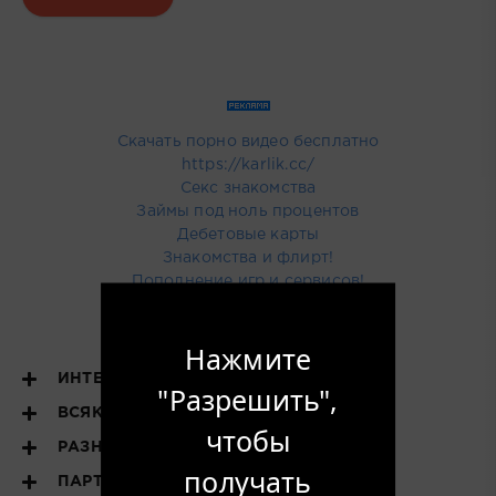
Скачать порно видео бесплатно
https://karlik.cc/
Секс знакомства
Займы под ноль процентов
Дебетовые карты
Знакомства и флирт!
Пополнение игр и сервисов!
Купить тут рекламу
Нажмите
ИНТЕРЕСНОЕ
"Разрешить",
ВСЯКОЕ РАЗНОЕ
чтобы
РАЗНОЕ
получать
ПАРТНЕРЫ