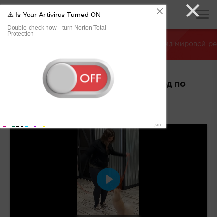
×
хуЯндекс
»
Разное видео
» Кот из США побил мировой ре
Кот из США побил мировой рекорд по
прыжкам через скакалку
06/09/2023 16:30
Воспроизвести