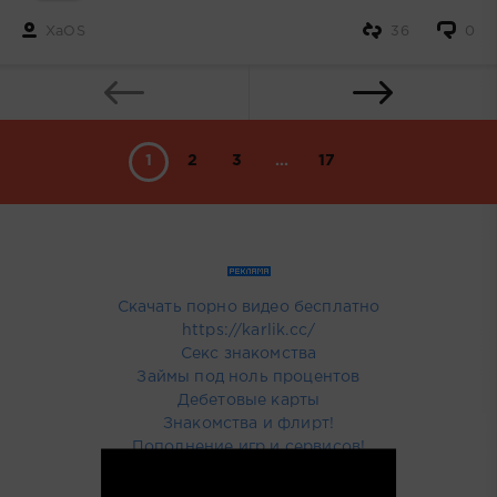
XaOS
36
0
1
2
3
...
17
Скачать порно видео бесплатно
https://karlik.cc/
Секс знакомства
Займы под ноль процентов
Дебетовые карты
Знакомства и флирт!
Пополнение игр и сервисов!
Купить тут рекламу