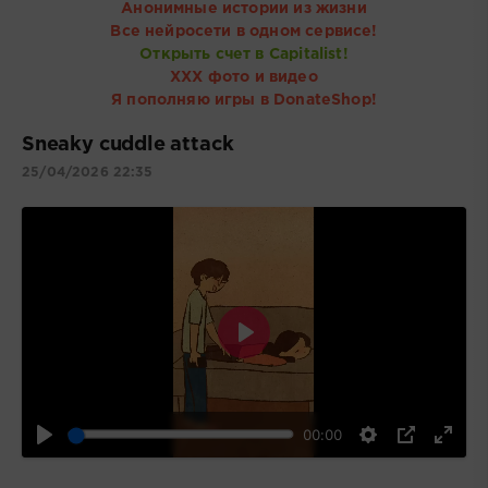
Анонимные истории из жизни
Все нейросети в одном сервисе!
Открыть счет в Capitalist!
ХХХ фото и видео
Я пополняю игры в DonateShop!
Sneaky cuddle attack
25/04/2026 22:35
Воспроизвести
00:00