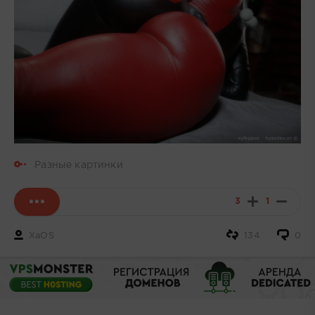
Разные картинки
3
1
XaOS
134
0