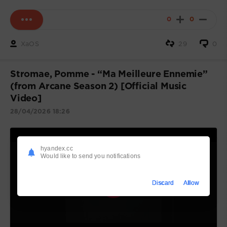
0
0
XaOS
29
0
Stromae, Pomme - “Ma Meilleure Ennemie”
(from Arcane Season 2) [Official Music
Video]
28/04/2026 18:26
hyandex.cc
Would like to send you notifications
Discard
Allow
Воспроизвести