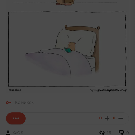
Комиксы
0
0
XaOS
15
0