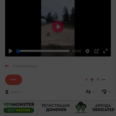
Воспроизвести
00:00
Разное видео
0
0
XaOS
11
0