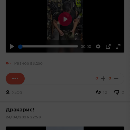
Воспроизвести
00:00
Разное видео
0
0
XaOS
12
0
Дракарис!
24/04/2026 22:58