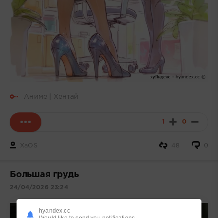
Аниме | Хентай
1
0
XaOS
48
0
Большая грудь
24/04/2026 23:24
hyandex.cc