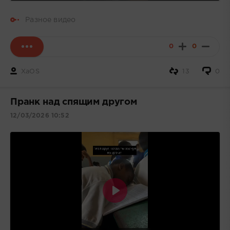
Разное видео
0
0
XaOS
13
0
Пранк над спящим другом
12/03/2026 10:52
Воспроизвести