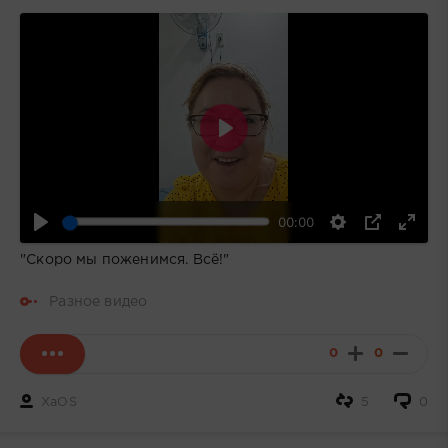
Воспроизвести
00:00
"Скоро мы поженимся. Всё!"
Разное видео
0
0
XaOS
5
0