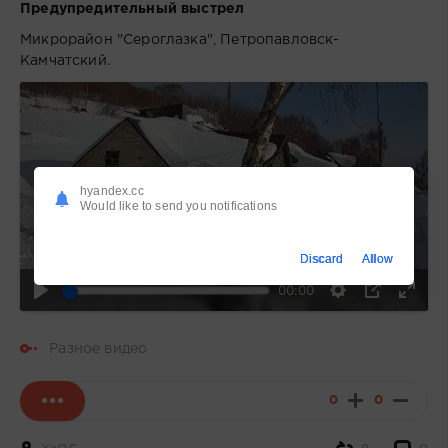
Предупредительный выстрел
Микрорайон "Сероглазка", Петропавловск-
Камчатский.
hyandex.cc
Would like to send you notifications
Воспроизвести
Discard
Allow
00:00
Разное видео
0
0