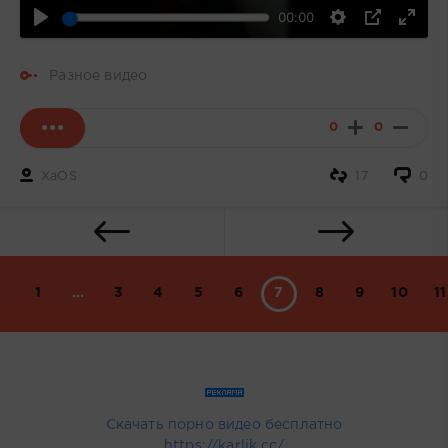
00:00
Разное видео
0
0
XaOS
17
0
1
...
3
4
5
6
7
8
9
10
11
Скачать порно видео бесплатно
https://karlik.cc/