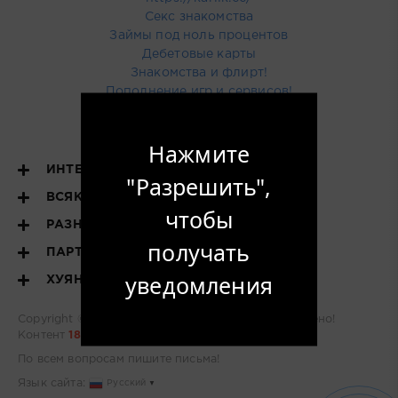
Секс знакомства
Займы под ноль процентов
Дебетовые карты
Знакомства и флирт!
Пополнение игр и сервисов!
Купить тут рекламу
Нажмите
ИНТЕРЕСНОЕ
"Разрешить",
ВСЯКОЕ РАЗНОЕ
чтобы
РАЗНОЕ
получать
ПАРТНЕРЫ
уведомления
ХУЯНДЕКС
Copyright © 2022 - 2026
ху
Яндекс
- все уже найдено!
Контент
18+
По всем вопросам
пишите письма!
Язык сайта:
Русский
▼