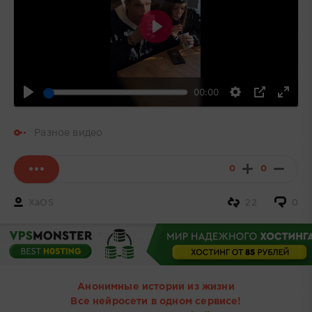
Воспроизвести
00:00
Разное видео
0
0
XaOS
22
0
Анонимные истории из жизни
Все нейросети в одном сервисе!