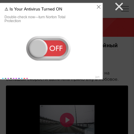
×
хуЯндекс
»
Разное видео
» Страница 7
В Волгограде найден самый спокойный
водитель в мире
15/03/2026 17:15
Мужик не перестал петь даже, когда «Нива» на
большой скорости вылетела прямо ему в лобовое.
Воспроизвести