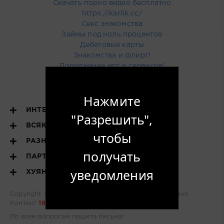
Скачать порно видео бесплатно
https://karlik.cc/
Секс знакомства
Займы под ноль процентов
Дебетовые карты
Знакомства и флирт!
Пополнение игр и сервисов!
Купить тут рекламу
Нажмите
ИНТЕРЕСНОЕ
"Разрешить",
ВСЯКОЕ РАЗНОЕ
чтобы
РАЗНОЕ
получать
ПАРТНЕРЫ
уведомления
ХУЯНДЕКС
Copyright © 2022 - 2026
ху
Яндекс
- все уже найдено!
Контент
18+
По всем вопросам
пишите письма!