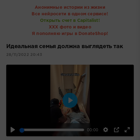
Анонимные истории из жизни
Все нейросети в одном сервисе!
Открыть счет в Capitalist!
ХХХ фото и видео
Я пополняю игры в DonateShop!
Идеальная семья должна выглядеть так
28/11/2022 20:43
Воспроизвести
00:00