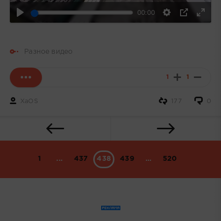
00:00
Разное видео
1
1
XaOS
177
0
1
...
437
438
439
...
520