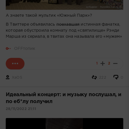
А знаете такой мультик «Южный Парк»?
В Твиттере объявилась
поехавшая
истинная фанатка,
которая обустроила комнату под «святилище» Рэнди
Марша из сериала, в твитах она называла его «мужем»
OFFтопик
1
2
XaOS
222
0
Идеальный концерт: и музыку послушал, и
по еб*лу получил
28/11/2022 21:11