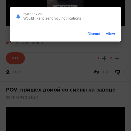
hyandex.cc
Would like to send you notifications
00:00
Discard
Allow
Разное видео
1
2
XaOS
184
0
POV: пришел домой со смены на заводе
28/11/2022 21:27