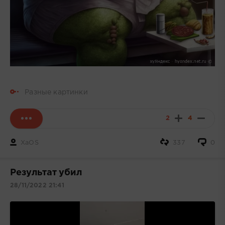
Разные картинки
2
4
XaOS
337
0
Результат убил
28/11/2022 21:41