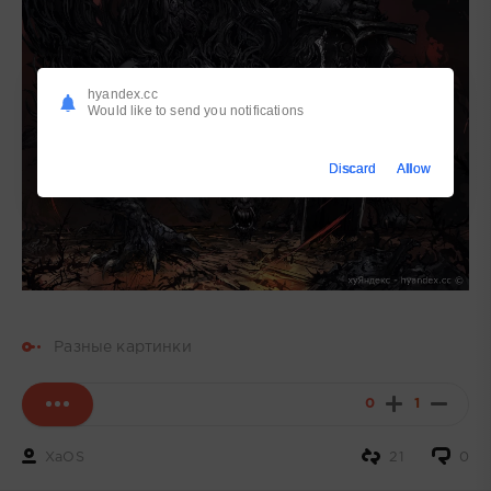
hyandex.cc
Would like to send you notifications
Discard
Allow
Разные картинки
0
1
XaOS
21
0