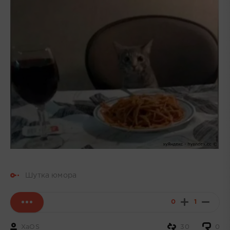
Шутка юмора
0
1
XaOS
30
0