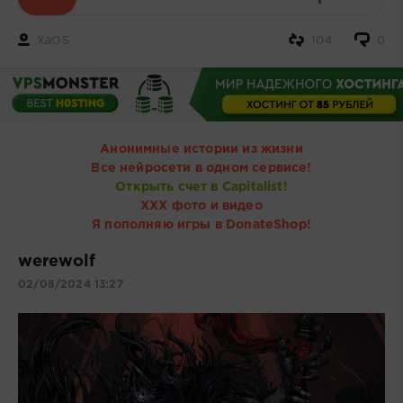
XaOS
104
0
Анонимные истории из жизни
Все нейросети в одном сервисе!
Открыть счет в Capitalist!
ХХХ фото и видео
Я пополняю игры в DonateShop!
werewolf
02/08/2024 13:27