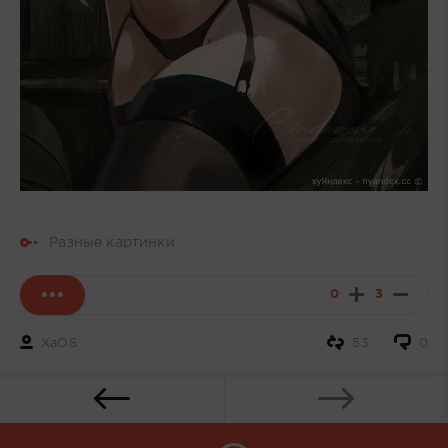
Разные картинки
0
3
XaOS
53
0