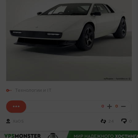
Технологии и IT
0
0
XaOS
24
0