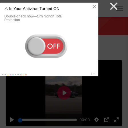
×
хуЯндекс
» Технологии и IT
1969 Mustang Fastback
01/08/2026 20:21
Воспроизвести
00:00