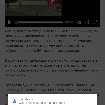
Воспроизвести
00:00
Исследователи создали детальную цифровую модель
мозга мухи-дрозофилы. Это не просто нейросеть,
обученная на данных о насекомых — в симуляцию
перенесли точную структуру примерно 125 тысяч
нейронов и около 50 миллионов синапсов.
В результате «цифровая муха» может существовать в
виртуальной среде: модель мозга реагирует на
происходящее вокруг и управляет виртуальным телом
насекомого.
Проект получил название EON Systems. Следующим
шагом учёные планируют попытаться оцифровать
мозг мыши, а в долгосрочной перспективе — человека.
hyandex.cc
Would like to send you notifications