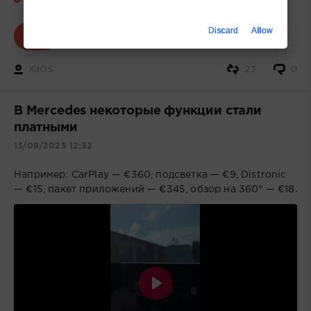
Технологии и IT
Discard
Allow
1
0
XaOS
23
0
В Mercedes некоторые функции стали
платными
13/09/2025 12:32
Например: CarPlay — €360, подсветка — €9, Distronic
— €15, пакет приложений — €345, обзор на 360° — €18.
Воспроизвести