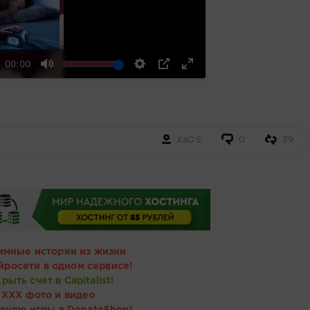
00:00
XaOS
0
39
имные истории из жизни
йросети в одном сервисе!
рыть счет в Capitalist!
ХХХ фото и видео