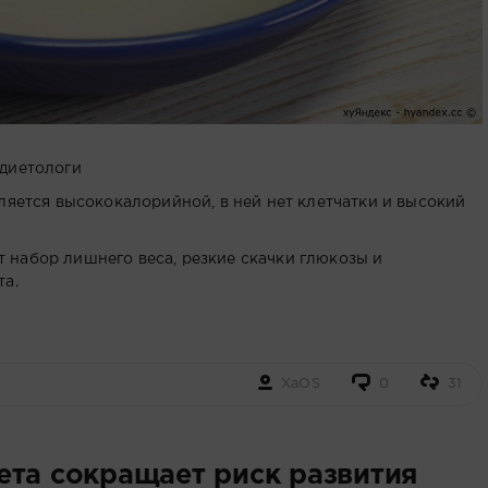
 диетологи
ляется высококалорийной, в ней нет клетчатки и высокий
набор лишнего веса, резкие скачки глюкозы и
та.
XaOS
0
31
ета сокращает риск развития