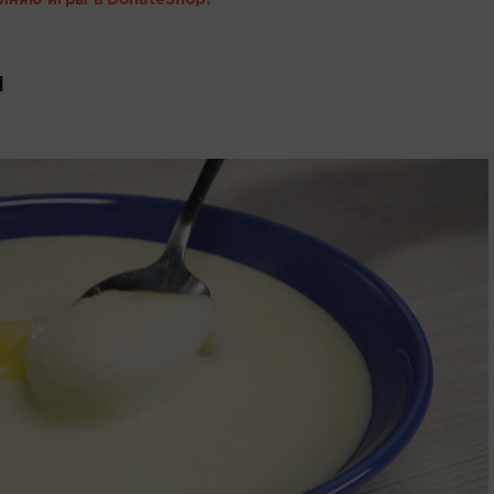
лняю игры в DonateShop!
и