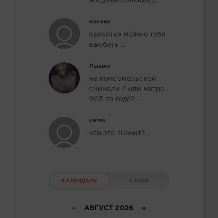
жидомассонский)...
михаил
красотка можно тебя
выебать ...
Лышко
на комсомольской
снимали ? или метро
905-го года?...
евген
что это значит?...
КАЛЕНДАРЬ
АРХИВ
«
АВГУСТ 2026 »