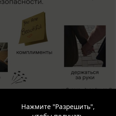
Нажмите "Разрешить",
чтобы получать
XaOS
0
17