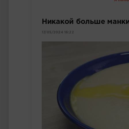
Я попо
Никакой больше манк
17/05/2024 16:22