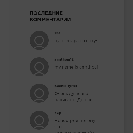
ПОСЛЕДНИЕ
КОММЕНТАРИИ
123
ну а гитара то нахуя...
angthoai12
my name is angthoai ...
Вадим Пугач
Очень душевно
написано. До слез!...
Хер
Новострой потому
что