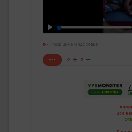
Медицина и здоровье
0
0
Анон
Все не
Отк