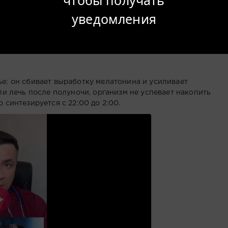
уведомления
енское здоровье
е: он сбивает выработку мелатонина и усиливает
ли лечь после полуночи, организм не успевает накопить
 синтезируется с 22:00 до 2:00.
Воспроизвести