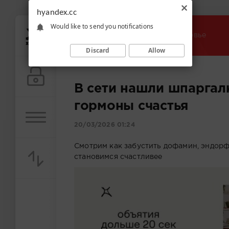
hyandex.cc
Would like to send you notifications
хуЯндекс
» Медицина и здоровье
Discard
Allow
В сети нашли шпаргалк
гормоны счастья
20/03/2026 01:24
Смотрим как забустить дофамин, эндорф
становимся счастливее